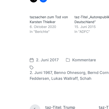
tazsachen zum Tod von
taz-Titel „Autorepubli
Karsten Thielker
Deutschland“
6. Oktober 2020
15. Juni 2015
In "Berichte"
In "ADFC"
2. Juni 2017
Kommentare
V
V
e
e
2. Juni 1967
,
Benno Ohnesorg
,
Bernd Corn
r
r
S
Feddersen
,
Lukas Wallraff
,
Schah
ö
ö
c
f
f
h
f
f
l
e
e
a
n
n
g
taz-Titel: Trump
taz-T