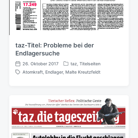
taz-Titel: Probleme bei der
Endlagersuche
26. Oktober 2017
taz
,
Titelseiten
V
V
Atomkraft
,
Endlager
,
Malte Kreutzfeldt
e
e
S
r
r
c
ö
ö
h
f
f
l
f
f
a
e
e
g
n
n
w
t
t
ö
l
l
r
i
i
t
c
c