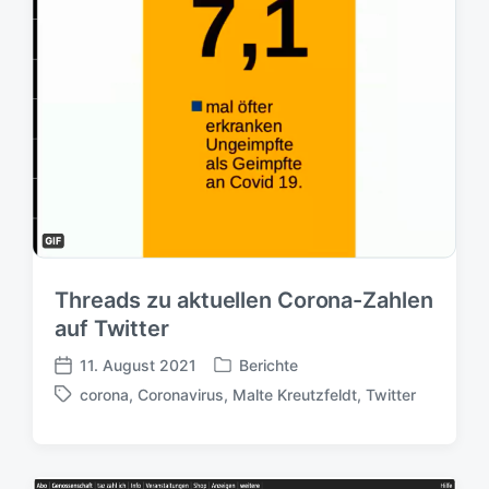
Threads zu aktuellen Corona-Zahlen
auf Twitter
11. August 2021
Berichte
V
V
corona
,
Coronavirus
,
Malte Kreutzfeldt
,
Twitter
e
e
S
r
r
c
ö
ö
h
f
f
l