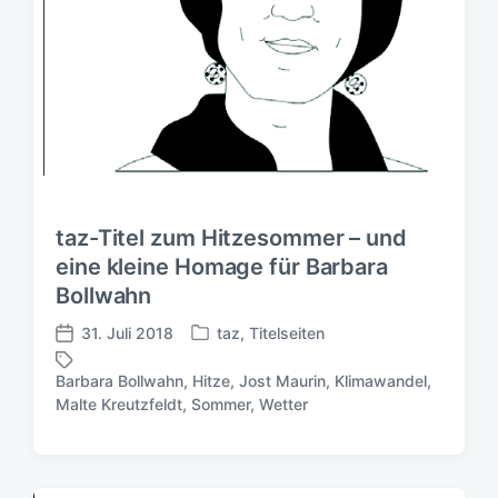
t
u
m
taz-Titel zum Hitzesommer – und
eine kleine Homage für Barbara
Bollwahn
31. Juli 2018
taz
,
Titelseiten
V
V
e
e
Barbara Bollwahn
,
Hitze
,
Jost Maurin
,
Klimawandel
,
r
r
S
Malte Kreutzfeldt
,
Sommer
,
Wetter
ö
ö
c
f
f
h
f
f
l
e
e
a