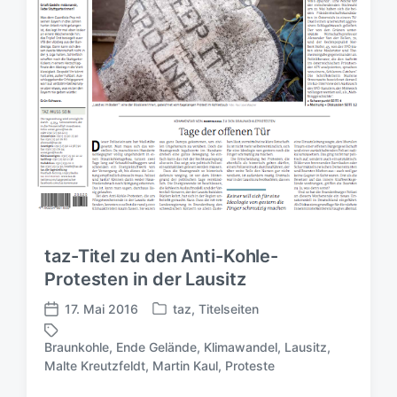
taz-Titel zu den Anti-Kohle-
Protesten in der Lausitz
17. Mai 2016
taz
,
Titelseiten
V
V
e
e
Braunkohle
,
Ende Gelände
,
Klimawandel
,
Lausitz
,
r
r
S
Malte Kreutzfeldt
,
Martin Kaul
,
Proteste
ö
ö
c
f
f
h