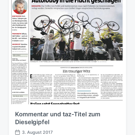
e
h
h
r
t
u
i
n
n
g
s
d
a
t
u
m
Kommentar und taz-Titel zum
Dieselgipfel
3. August 2017