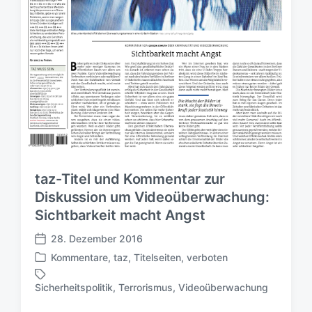
taz-Titel und Kommentar zur
Diskussion um Videoüberwachung:
Sichtbarkeit macht Angst
28. Dezember 2016
V
Kommentare
,
taz
,
Titelseiten
,
verboten
e
V
r
e
Sicherheitspolitik
,
Terrorismus
,
Videoüberwachung
S
ö
r
c
f
ö