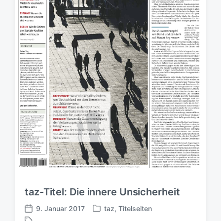
a
t
u
m
taz-Titel: Die innere Unsicherheit
9. Januar 2017
taz
,
Titelseiten
V
V