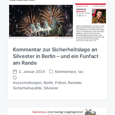
Kommentar zur Sicherheitslage an
Silvester in Berlin – und ein Funfact
am Rande
2. Januar 2024
Kommentare
,
taz
V
V
e
e
Ausschreitungen
,
Berlin
,
Polizei
,
Randale
,
r
r
S
Sicherheitspolitik
,
Silvester
ö
ö
c
f
f
h
f
f
l
e
e
a
n
n
g