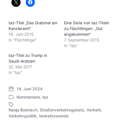
taz-Titel „Das Grabmal am
Eine Serie von taz-Titeln
Kanzleramt“
zu Flüchtlingen: „Gut
16. Juni 2015
angekommen“
In "Flüchtlinge"
7. September 2015
In "taz"
taz-Titel zu Trump in
Saudi-Arabien
22. Mai 2017
In "taz"
14. Juni 2024
V
Kommentare
,
taz
e
V
r
e
ö
Nanja Boenisch
,
Straßenverkehrsgesetz
,
Verkehr
,
r
S
f
Verkehrspolitik
,
Verkehrswende
ö
c
f
f
h
e