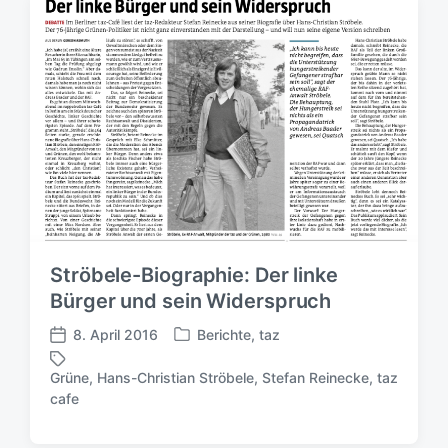
:
Ströbele-Biographie: Der linke
Bürger und sein Widerspruch
8. April 2016
Berichte
,
taz
V
V
e
e
Grüne
,
Hans-Christian Ströbele
,
Stefan Reinecke
,
taz
r
r
S
cafe
ö
ö
c
f
f
h