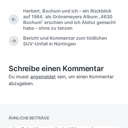
f
l
n
e
a
Herbert, Bochum und ich – ein Rückblick
t
n
g
auf 1984, als Grönemeyers Album „4630
l
t
w
V
Bochum“ erschien und ich Abitur gemacht
i
l
ö
o
habe – ohne zu tanzen
c
i
r
r
h
c
Bericht und Kommentar zum tödlichen
h
t
u
N
SUV-Unfall in Nürtingen
h
e
e
n
ä
t
r
r
g
c
i
i
s
h
g
n
d
s
Schreibe einen Kommentar
e
t
a
r
Du musst
angemeldet
sein, um einen Kommentar
e
t
B
r
abzugeben.
u
e
B
m
i
e
t
i
r
t
a
r
g
a
ÄHNLICHE BEITRÄGE
:
g