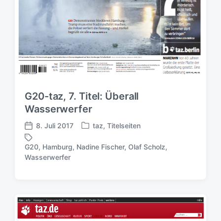
G20-taz, 7. Titel: Überall
Wasserwerfer
8. Juli 2017
taz
,
Titelseiten
V
V
e
e
G20
,
Hamburg
,
Nadine Fischer
,
Olaf Scholz
,
r
r
S
Wasserwerfer
ö
ö
c
f
f
h
f
f
l
e
e
a
n
n
g
t
t
w