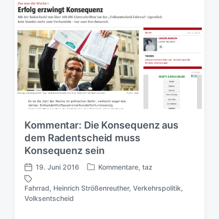
l
l
ö
i
i
r
c
c
t
h
h
e
t
u
r
i
n
n
g
s
d
a
t
u
Kommentar: Die Konsequenz aus
m
dem Radentscheid muss
Konsequenz sein
19. Juni 2016
Kommentare
,
taz
V
V
e
e
Fahrrad
,
Heinrich Strößenreuther
,
Verkehrspolitik
,
r
r
S
Volksentscheid
ö
ö
c
f
f
h