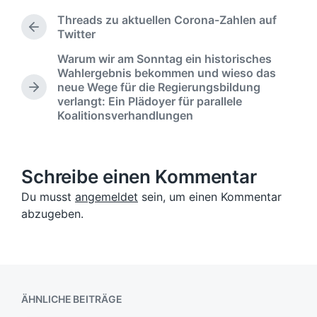
f
f
l
e
Threads zu aktuellen Corona-Zahlen auf
f
a
V
n
Twitter
e
g
o
t
n
Warum wir am Sonntag ein historisches
w
r
l
t
Wahlergebnis bekommen und wieso das
ö
h
i
l
neue Wege für die Regierungsbildung
r
e
N
c
i
verlangt: Ein Plädoyer für parallele
r
t
ä
h
c
Koalitionsverhandlungen
i
e
c
u
h
g
r
h
n
t
e
s
g
i
r
t
s
n
Schreibe einen Kommentar
B
e
d
e
r
Du musst
angemeldet
sein, um einen Kommentar
a
i
B
t
abzugeben.
t
e
u
r
i
m
a
t
g
r
:
a
g
ÄHNLICHE BEITRÄGE
: