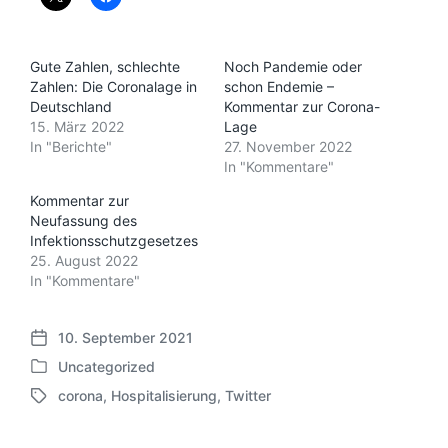
Gute Zahlen, schlechte
Noch Pandemie oder
Zahlen: Die Coronalage in
schon Endemie –
Deutschland
Kommentar zur Corona-
15. März 2022
Lage
In "Berichte"
27. November 2022
In "Kommentare"
Kommentar zur
Neufassung des
Infektionsschutzgesetzes
25. August 2022
In "Kommentare"
10. September 2021
V
Uncategorized
e
V
r
corona
,
Hospitalisierung
,
Twitter
e
S
ö
r
c
f
ö
h