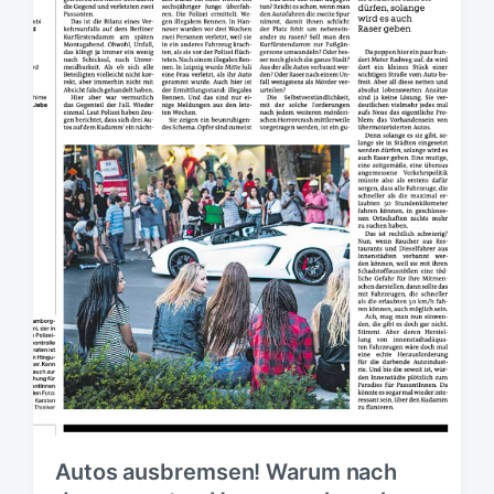
n
n
g
s
d
a
t
u
m
Autos ausbremsen! Warum nach